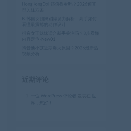
HongKongDoll还值得看吗？2026预算
型关注方案
BJ韩国女团舞蹈爆发力解析，高手如何
看懂最震撼的动作设计
抖音女王妹妹适合新手关注吗？3步看懂
内容定位-New01
抖音池小苡近期爆火原因？2026最新热
视频分析
近期评论
一位 WordPress 评论者
发表在
世
界，您好！