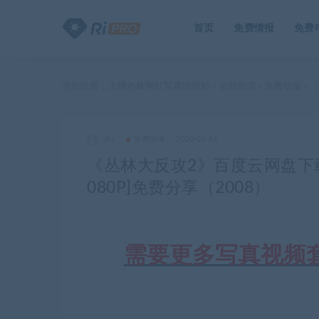
首页
免费情报
免费
当前位置：
主播热舞网红写真情报站
全部资源
免费动漫
《
>
>
>
akz
免费动漫
2020-04-14
《丛林大反攻2》百度云网盘下载[MP4
080P]免费分享（2008）
需要更多写真视频套图合