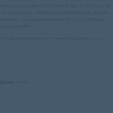
重返丛林的女主人身边。艾略特以此为借口与棕熊布哥、松鼠、鸭子等一行人踏上了解
一次，它们的战友又多了一只刚逃离了猎人控制的驯养德国猎犬维尼。在供人类和
人类的麻醉枪，还有什么危险和挑战在等待着它们呢？它们这一次能否完成大反
入礼堂完成终身大事呢?
ad to the altar takes a slight detour when Mr. Weenie is kidnapped by a group of
英双字.mkv
（
2.40GB
）