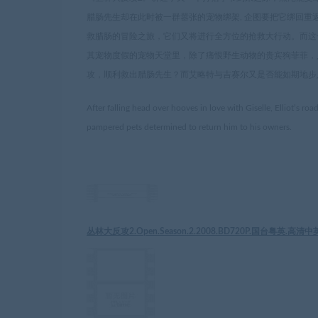
腊肠先生却在此时被一群嚣张的宠物绑架, 企图要把它绑回
救腊肠的冒险之旅，它们又将进行全方位的抢救大行动。而这
其宠物度假的宠物天堂里，除了痛恨野生动物的贵宾狗菲菲，
攻，顺利救出腊肠先生？而艾略特与吉赛尔又是否能如期地步
After falling head over hooves in love with Giselle, Elliot’s ro
pampered pets determined to return him to his owners.
丛林大反攻2.Open.Season.2.2008.BD720P.国台粤英.高清中