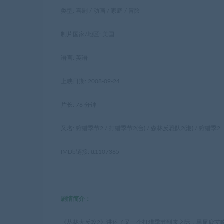
类型: 喜剧 / 动画 / 家庭 / 冒险
制片国家/地区: 美国
语言: 英语
上映日期: 2008-09-24
片长: 76 分钟
又名: 狩猎季节2 / 打猎季节2(台) / 森林反恐队2(港) / 狩猎季2
IMDb链接: tt1107365
剧情简介：
《丛林大反攻2》讲述了又一个打猎季节到来之际，黑尾鹿艾