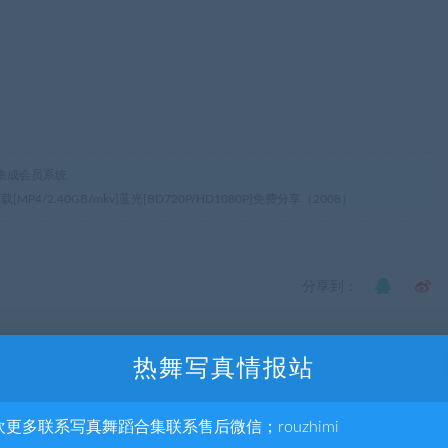
集成会员系统
4/2.40GB/mkv]蓝光[BD720P/HD1080P]免费分享（2008）
分享到：
热舞写真情报站
下一
80P]
《名侦探柯南：第十四个目标》百度云网盘下载.阿里云盘.日
欢更多联系写真舞蹈合集联系售后微信；rouzhimi
中字.(1998