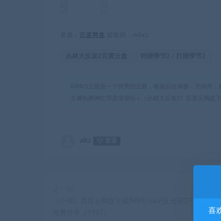
资源：
百度网盘
提取码：m0xz
丛林大反攻2百度云盘
狩猎季节2 / 打猎季节2
RIPRO主题是一个优秀的主题，极致后台体验，无插件，
主播热舞网红写真情报站
»
《丛林大反攻2》百度云网盘下载[MP
akz
普通
上一篇
《小倩》百度云网盘下载[MP4/mkv]蓝光[BD720P/HD10
喜
免费分享（1997）